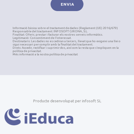
Informació bàsica sobre el tractament de dades (Reglament (UE) 2016/679)
Responsable del tractament: INFOSOFT GIRONA, S.L.
Finalitat: Oferir, prestar i facturar els nostres serveis informàtics.
Legitimació: Consentiment de l’interessat.
Destinataris: Les dades no es cediran a tercers, llevat que ho exigeixi una llei o
sigui necessari per complir amb la finalitat del tractament.
Drets: Accedir, rectificar i suprimir dos, així com la resta que s’expliquen en la
política de privacitat.
Més informació a la nostra política de privacitat
Producte desenvolupat per infosoft SL