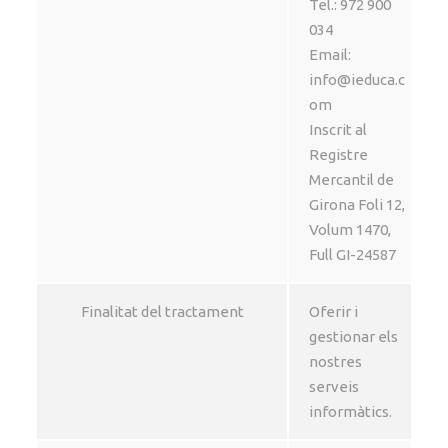
Tel.: 972 900
034
Email:
info@ieduca.c
om
Inscrit al
Registre
Mercantil de
Girona Foli 12,
Volum 1470,
Full GI-24587
Finalitat del tractament
Oferir i
gestionar els
nostres
serveis
informàtics.