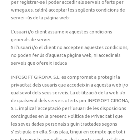
per registrar-se i poder accedir als serveis oferts per
wmega.es, caldrà acceptar les següents condicions de
servei i ús de la pàgina web:
L’usuari i/o client assumeix aquestes condicions
generals de servei.
Si l’usuari i/o el client no accepten aquestes condicions,
no poden fer ús d’aquesta pàgina web, ni accedir als
serveis que ofereix Ieduca
INFOSOFT GIRONA, S.L. es compromet a protegir la
privacitat dels usuaris que accedeixin a aquesta web i/o
qualsevol dels seus serveis. La utilització de la web i/o
de qualsevol dels serveis oferts per INFOSOFT GIRONA,
S.L. implica l’acceptació per l’usuari de les disposicions
contingudes en la present Política de Privacitat i que
les seves dades personals siguin tractades segons
s’estipula en ella. Si us plau, tingui en compte que tot i
que hi pugui haver enllaços de la nostra web a d’altres