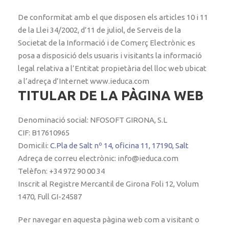
De conformitat amb el que disposen els articles 10 i 11
de la Llei 34/2002, d’11 de juliol, de Serveis de la
Societat de la Informació i de Comerç Electrònic es
posa a disposició dels usuaris i visitants la informació
legal relativa a l’Entitat propietària del lloc web ubicat
a l’adreça d’Internet www.ieduca.com
TITULAR DE LA PÀGINA WEB
Denominació social: NFOSOFT GIRONA, S.L
CIF: B17610965
Domicili:
C.Pla de Salt nº 14, oficina 11, 17190, Salt
Adreça de correu electrònic: info@ieduca.com
Telèfon: +34 972 90 00 34
Inscrit al Registre Mercantil de Girona Foli 12, Volum
1470, Full GI-24587
Per navegar en aquesta pàgina web com a visitant o