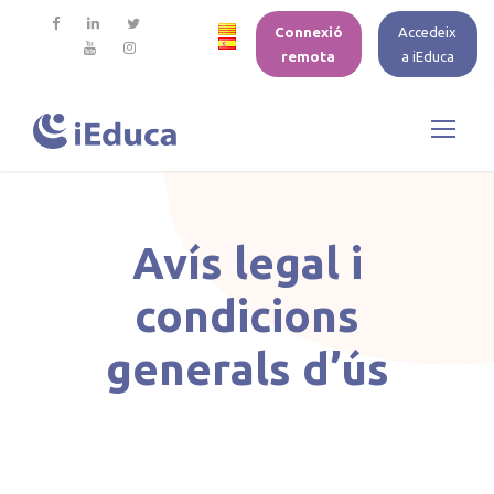
Connexió
Accedeix
remota
a iEduca
Avís legal i
condicions
generals d’ús