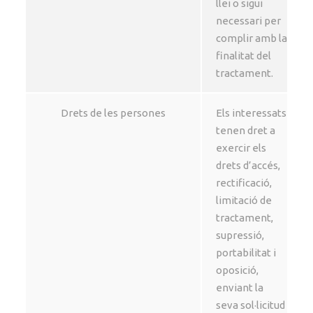
llei o sigui
necessari per
complir amb la
finalitat del
tractament.
Drets de les persones
Els interessats
tenen dret a
exercir els
drets d’accés,
rectificació,
limitació de
tractament,
supressió,
portabilitat i
oposició,
enviant la
seva sol·licitud