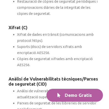
Restauració de còpies de seguretat periòdiques i
comprovacions diàries de la integritat de les
còpies de seguretat.
Xifrat (C)
Xifrat de dades en trànsit (comunicacions amb
protocol https).
Suports (discs) de servidors xifrats amb
encriptació AES256.
Còpies de seguretat xifrades amb encriptació
AES256.
Anàlisi de Vulnerabilitats tècniques/Parxes
de seguretat (CID)
Anàlisi de vulnerabilitats remotes periòdic amb
Demo Gratis
actualització supervisada.
Parxes de seguretat de les llibreries de servidor