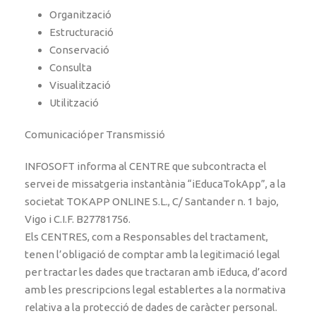
Organització
Estructuració
Conservació
Consulta
Visualització
Utilització
Comunicacióper Transmissió
INFOSOFT informa al CENTRE que subcontracta el
servei de missatgeria instantània “iEducaTokApp”, a la
societat TOKAPP ONLINE S.L., C/ Santander n. 1 bajo,
Vigo i C.I.F. B27781756.
Els CENTRES, com a Responsables del tractament,
tenen l’obligació de comptar amb la legitimació legal
per tractar les dades que tractaran amb iEduca, d’acord
amb les prescripcions legal establertes a la normativa
relativa a la protecció de dades de caràcter personal.