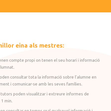
millor eina als mestres:
enen compte propi on tenen el seu horari i informació
alumnat.
oden consultar tota la informació sobre l’alumne en
ent i comunicar-se amb les seves famílies.
 tutors poden visualitzar i extreure informes de
 1 min.
den consultar en temps real qualsevol informació i