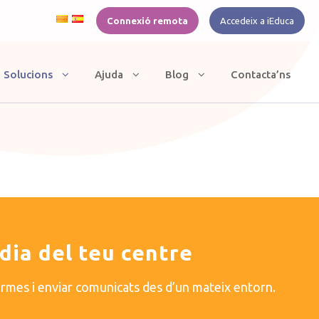
Connexió remota
Accedeix a iEduca
Solucions
Ajuda
Blog
Contacta’ns
 dia del teu centre
ormes i enviar comunicats des d’un mateix entorn.