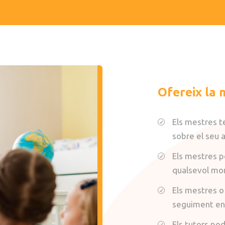
Ofereix la 
Els mestres t
sobre el seu 
Els mestres p
qualsevol mom
Els mestres o
seguiment en
Els tutors po