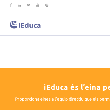
iEduca és l’eina p
Proporciona eines a l’equip directiu que els per