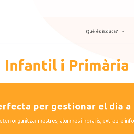
Què és iEduca?
Infantil i Primària
erfecta per gestionar el dia a
meten organitzar mestres, alumnes i horaris, extreure inf