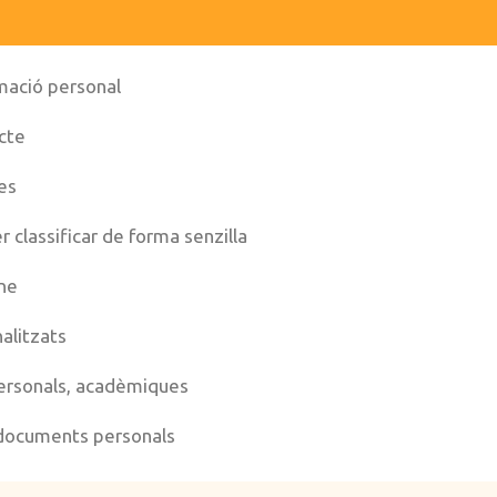
mació personal
cte
es
r classificar de forma senzilla
ne
alitzats
ersonals, acadèmiques
 documents personals