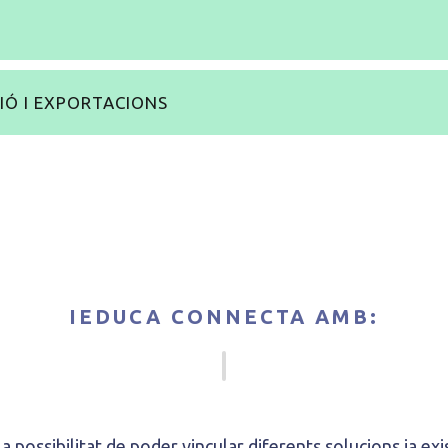
Ó I EXPORTACIONS
IEDUCA CONNECTA AMB:
a possibilitat de poder vincular diferents solucions ja ex