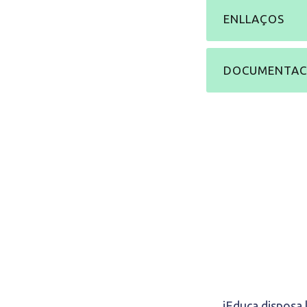
ENLLAÇOS
DOCUMENTACI
iEduca disposa l