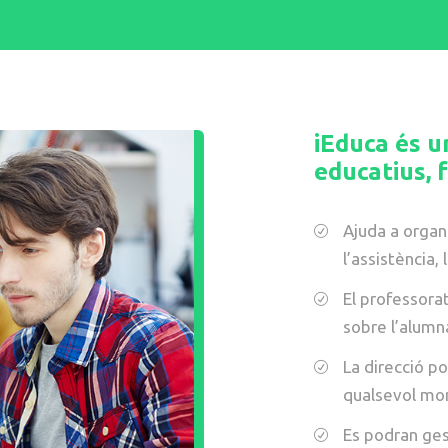
iEduca és u
educatius, f
Ajuda a organ
l’assistència, 
El professora
sobre l’alumn
La direcció p
qualsevol mo
Es podran ges