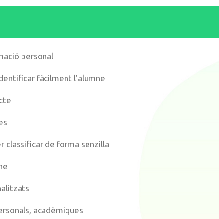
mació personal
dentificar fàcilment l’alumne
cte
es
r classificar de forma senzilla
ne
alitzats
ersonals, acadèmiques