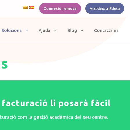
Connexió remota
Accedeix a iEduca
Solucions
Ajuda
Blog
Contacta’ns
es
facturació li posarà fàcil
acturació com la gestió acadèmica del seu centre.