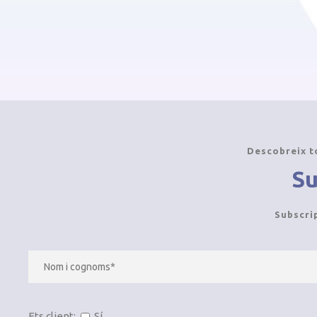
Descobreix t
Su
Subscri
Ets client:
Sí