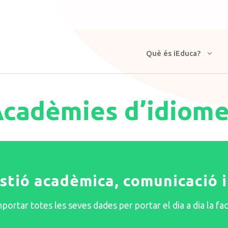
Què és iEduca?
cadèmies d’idiom
tió acadèmica, comunicació i 
mportar totes les seves dades per portar el dia a dia la f