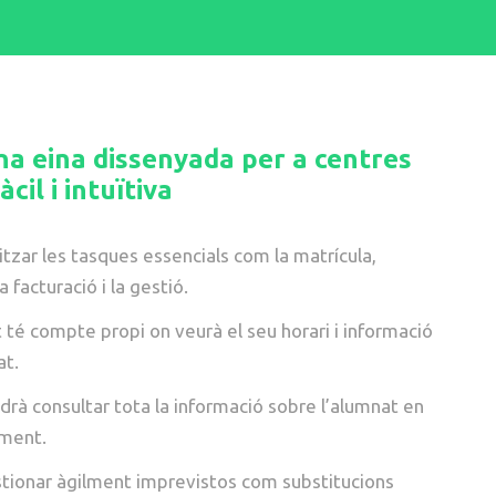
na eina dissenyada per a centres
àcil i intuïtiva
itzar les tasques essencials com la matrícula,
la facturació i la gestió.
t té compte propi on veurà el seu horari i informació
at.
odrà consultar tota la informació sobre l’alumnat en
ment.
tionar àgilment imprevistos com substitucions