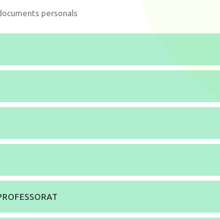
 documents personals
T
Ó
 PROFESSORAT