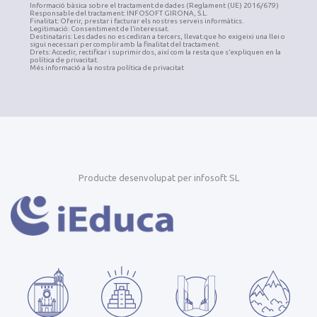
Informació bàsica sobre el tractament de dades (Reglament (UE) 2016/679)
Responsable del tractament: INFOSOFT GIRONA, S.L.
Finalitat: Oferir, prestar i facturar els nostres serveis informàtics.
Legitimació: Consentiment de l’interessat.
Destinataris: Les dades no es cediran a tercers, llevat que ho exigeixi una llei o
sigui necessari per complir amb la finalitat del tractament.
Drets: Accedir, rectificar i suprimir dos, així com la resta que s’expliquen en la
política de privacitat.
Més informació a la nostra política de privacitat
Producte desenvolupat per infosoft SL