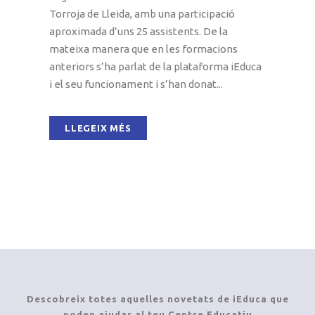
Torroja de Lleida, amb una participació
aproximada d’uns 25 assistents. De la
mateixa manera que en les formacions
anteriors s’ha parlat de la plataforma iEduca
i el seu funcionament i s’han donat...
LLEGEIX MÉS
Descobreix totes aquelles novetats de iEduca que
poden ajudar al teu Centre Educatiu