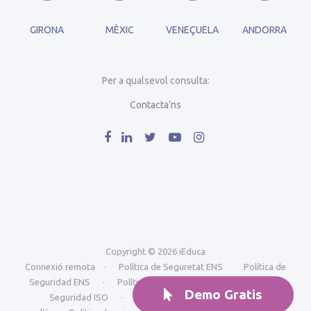
GIRONA
MÈXIC
VENEÇUELA
ANDORRA
Per a qualsevol consulta:
Contacta’ns
Copyright © 2026 iEduca
Connexió remota
·
Política de Seguretat ENS
Política de
Seguridad ENS
·
Política de Seguretat ISO
Política de
Demo Gratis
Seguridad ISO
·
Avís Legal i condicions generals