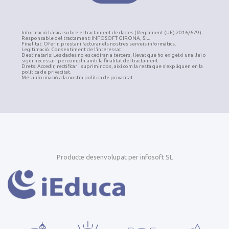
Informació bàsica sobre el tractament de dades (Reglament (UE) 2016/679)
Responsable del tractament: INFOSOFT GIRONA, S.L.
Finalitat: Oferir, prestar i facturar els nostres serveis informàtics.
Legitimació: Consentiment de l’interessat.
Destinataris: Les dades no es cediran a tercers, llevat que ho exigeixi una llei o
sigui necessari per complir amb la finalitat del tractament.
Drets: Accedir, rectificar i suprimir dos, així com la resta que s’expliquen en la
política de privacitat.
Més informació a la nostra política de privacitat
Producte desenvolupat per infosoft SL