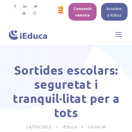
Connexió
Accedeix
remota
a iEduca
Sortides escolars:
seguretat i
tranquil·litat per a
tots
24/04/2025
•
iEduca
•
General