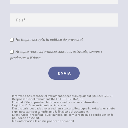
He llegit i accepto la
política de privacitat
Accepto rebre informació sobre les activitats, serveis i
productes d’iEduca
Informació bàsica sobre el tractament de dades (Reglament (UE) 2016/679)
Responsable del tractament: INFOSOFT GIRONA, S.L.
Finalitat: Oferir, prestar i facturar els nostres serveis informàtics.
Legitimació: Consentiment de l’interessat.
Destinataris: Les dades no es cediran a tercers, llevat que ho exigeixi una llei o
sigui necessari per complir amb la finalitat del tractament.
Drets: Accedir, rectificar i suprimir dos, així com la resta que s’expliquen en la
política de privacitat.
Més informació a la nostra política de privacitat