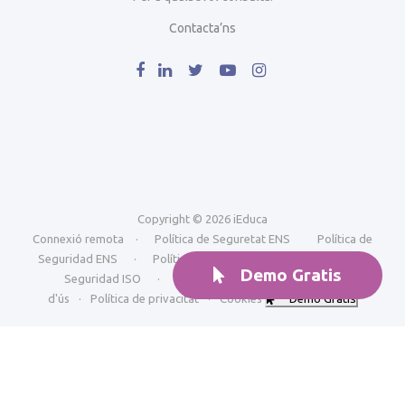
Contacta’ns
Copyright © 2026 iEduca
Connexió remota
·
Política de Seguretat ENS
Política de
Seguridad ENS
·
Política de Seguretat ISO
Política de
Demo Gratis
Seguridad ISO
·
Avís Legal i condicions generals
d'ús
·
Política de privacitat
·
Cookies
Demo Gratis