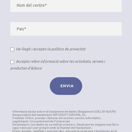
He llegit i accepto la
política de privacitat
Accepto rebre informació sobre les activitats, serveis i
productes d’iEduca
Informació bàsica sobre el tractament de dades (Reglament (UE) 2016/679)
Responsable del tractament: INFOSOFT GIRONA, S.L.
Finalitat: Oferir, prestar i facturar els nostres serveis informàtics.
Legitimació: Consentiment de l’interessat.
Destinataris: Les dades no es cediran a tercers, llevat que ho exigeixi una llei o
sigui necessari per complir amb la finalitat del tractament.
Drets: Accedir, rectificar i suprimir dos, així com la resta que s’expliquen en la