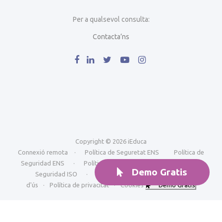
Per a qualsevol consulta:
Contacta’ns
Copyright © 2026 iEduca
Connexió remota
·
Política de Seguretat ENS
Política de
Seguridad ENS
·
Política de Seguretat ISO
Política de
Demo Gratis
Seguridad ISO
·
Avís Legal i condicions generals
d'ús
·
Política de privacitat
·
Cookies
Demo Gratis