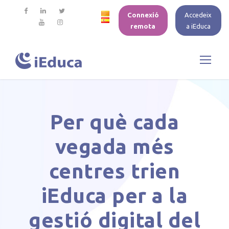
Connexió
Accedeix
remota
a iEduca
Per què cada
vegada més
centres trien
iEduca per a la
gestió digital del