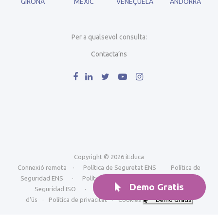
GIRONA
MÈXIC
VENEÇUELA
ANDORRA
Per a qualsevol consulta:
Contacta’ns
Copyright © 2026 iEduca
Connexió remota
·
Política de Seguretat ENS
Política de
Seguridad ENS
·
Política de Seguretat ISO
Política de
Demo Gratis
Seguridad ISO
·
Avís Legal i condicions generals
d'ús
·
Política de privacitat
·
Cookies
Demo Gratis