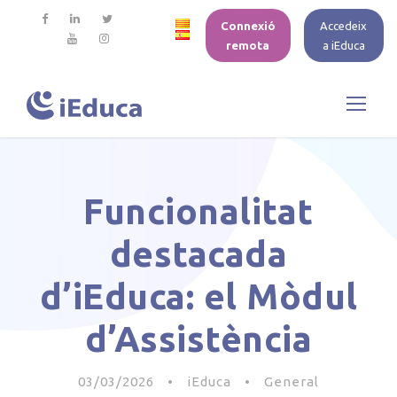
Connexió
Accedeix
remota
a iEduca
Funcionalitat
destacada
d’iEduca: el Mòdul
d’Assistència
03/03/2026
•
iEduca
•
General