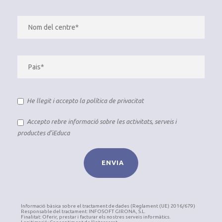
He llegit i accepto la
política de privacitat
Accepto rebre informació sobre les activitats, serveis i
productes d’iEduca
Informació bàsica sobre el tractament de dades (Reglament (UE) 2016/679)
Responsable del tractament: INFOSOFT GIRONA, S.L.
Finalitat: Oferir, prestar i facturar els nostres serveis informàtics.