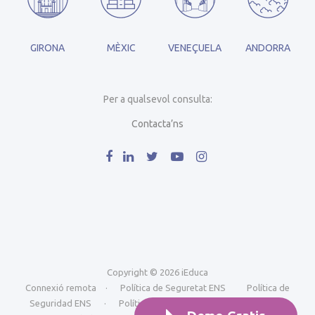
GIRONA
MÈXIC
VENEÇUELA
ANDORRA
Per a qualsevol consulta:
Contacta’ns
Copyright © 2026 iEduca
Connexió remota
·
Política de Seguretat ENS
Política de
Seguridad ENS
·
Política de Seguretat ISO
Política de