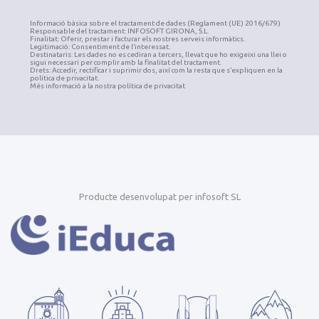
Informació bàsica sobre el tractament de dades (Reglament (UE) 2016/679)
Responsable del tractament: INFOSOFT GIRONA, S.L.
Finalitat: Oferir, prestar i facturar els nostres serveis informàtics.
Legitimació: Consentiment de l’interessat.
Destinataris: Les dades no es cediran a tercers, llevat que ho exigeixi una llei o
sigui necessari per complir amb la finalitat del tractament.
Drets: Accedir, rectificar i suprimir dos, així com la resta que s’expliquen en la
política de privacitat.
Més informació a la nostra política de privacitat
Producte desenvolupat per infosoft SL