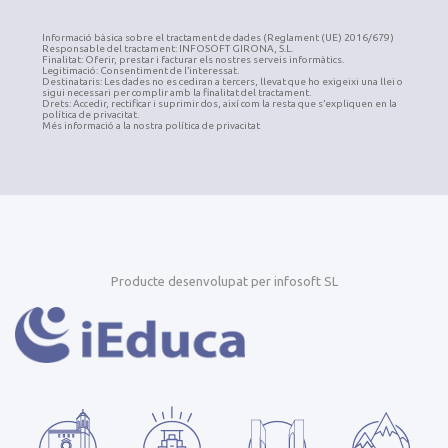
Informació bàsica sobre el tractament de dades (Reglament (UE) 2016/679)
Responsable del tractament: INFOSOFT GIRONA, S.L.
Finalitat: Oferir, prestar i facturar els nostres serveis informàtics.
Legitimació: Consentiment de l’interessat.
Destinataris: Les dades no es cediran a tercers, llevat que ho exigeixi una llei o
sigui necessari per complir amb la finalitat del tractament.
Drets: Accedir, rectificar i suprimir dos, així com la resta que s’expliquen en la
política de privacitat.
Més informació a la nostra política de privacitat
Producte desenvolupat per infosoft SL