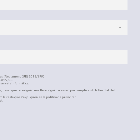
ades (Reglament (UE) 2016/679)
ONA, S.L.
s serveis informàtics.
, llevat que ho exigeixi una llei o sigui necessari per complir amb la finalitat del
om la resta que s’expliquen en la política de privacitat.
at