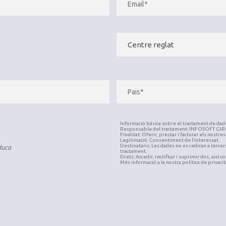
Informació bàsica sobre el tractament de d
Responsable del tractament: INFOSOFT GIR
Finalitat: Oferir, prestar i facturar els nostre
Legitimació: Consentiment de l’interessat.
Destinataris: Les dades no es cediran a tercers
Educa
tractament.
Drets: Accedir, rectificar i suprimir dos, així c
Més informació a la nostra política de privacit