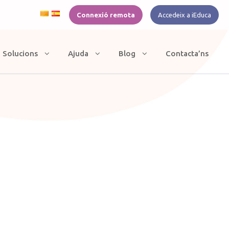
Connexió remota
Accedeix a iEduca
Solucions
Ajuda
Blog
Contacta’ns