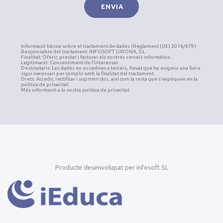
Informació bàsica sobre el tractament de dades (Reglament (UE) 2016/679)
Responsable del tractament: INFOSOFT GIRONA, S.L.
Finalitat: Oferir, prestar i facturar els nostres serveis informàtics.
Legitimació: Consentiment de l’interessat.
Destinataris: Les dades no es cediran a tercers, llevat que ho exigeixi una llei o
sigui necessari per complir amb la finalitat del tractament.
Drets: Accedir, rectificar i suprimir dos, així com la resta que s’expliquen en la
política de privacitat.
Més informació a la nostra política de privacitat
Producte desenvolupat per infosoft SL