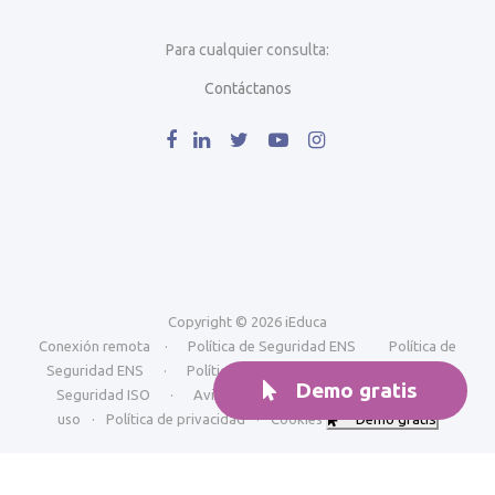
Para cualquier consulta:
Contáctanos
Copyright © 2026 iEduca
Conexión remota
·
Política de Seguridad ENS
Política de
Seguridad ENS
·
Política de seguridad ISO
Política de
Demo gratis
Seguridad ISO
·
Aviso legal y condiciones generales de
uso
·
Política de privacidad
·
Cookies
Demo gratis